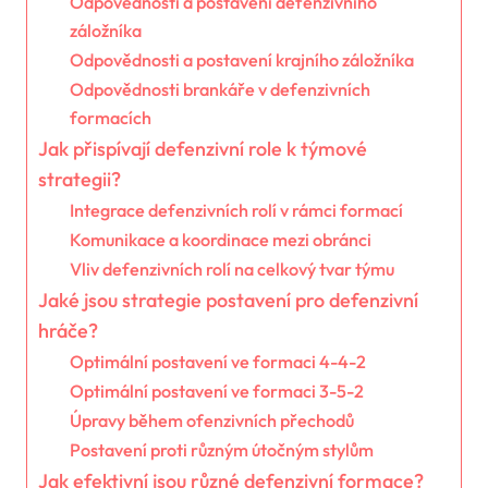
Odpovědnosti a postavení defenzivního
záložníka
Odpovědnosti a postavení krajního záložníka
Odpovědnosti brankáře v defenzivních
formacích
Jak přispívají defenzivní role k týmové
strategii?
Integrace defenzivních rolí v rámci formací
Komunikace a koordinace mezi obránci
Vliv defenzivních rolí na celkový tvar týmu
Jaké jsou strategie postavení pro defenzivní
hráče?
Optimální postavení ve formaci 4-4-2
Optimální postavení ve formaci 3-5-2
Úpravy během ofenzivních přechodů
Postavení proti různým útočným stylům
Jak efektivní jsou různé defenzivní formace?