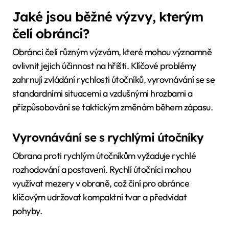
Jaké jsou běžné výzvy, kterým
čelí obránci?
Obránci čelí různým výzvám, které mohou významně
ovlivnit jejich účinnost na hřišti. Klíčové problémy
zahrnují zvládání rychlosti útočníků, vyrovnávání se se
standardními situacemi a vzdušnými hrozbami a
přizpůsobování se taktickým změnám během zápasu.
Vyrovnávání se s rychlými útočníky
Obrana proti rychlým útočníkům vyžaduje rychlé
rozhodování a postavení. Rychlí útočníci mohou
využívat mezery v obraně, což činí pro obránce
klíčovým udržovat kompaktní tvar a předvídat
pohyby.