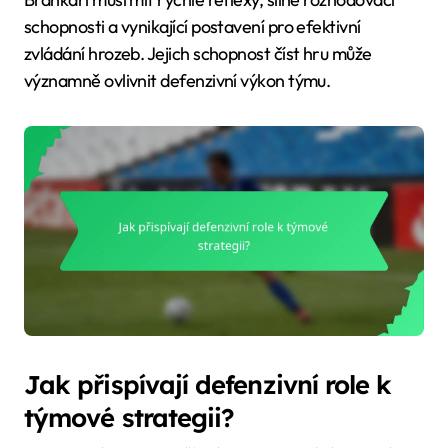
schopnosti a vynikající postavení pro efektivní
zvládání hrozeb. Jejich schopnost číst hru může
významně ovlivnit defenzivní výkon týmu.
Jak přispívají defenzivní role k
týmové strategii?