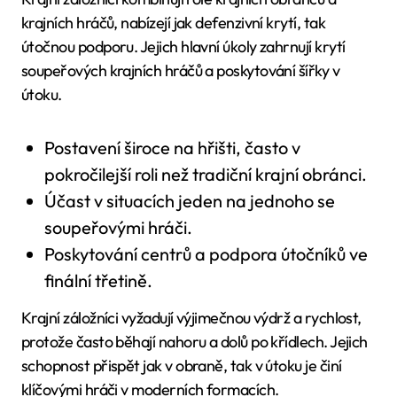
krajních hráčů, nabízejí jak defenzivní krytí, tak
útočnou podporu. Jejich hlavní úkoly zahrnují krytí
soupeřových krajních hráčů a poskytování šířky v
útoku.
Postavení široce na hřišti, často v
pokročilejší roli než tradiční krajní obránci.
Účast v situacích jeden na jednoho se
soupeřovými hráči.
Poskytování centrů a podpora útočníků ve
finální třetině.
Krajní záložníci vyžadují výjimečnou výdrž a rychlost,
protože často běhají nahoru a dolů po křídlech. Jejich
schopnost přispět jak v obraně, tak v útoku je činí
klíčovými hráči v moderních formacích.