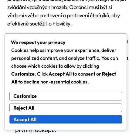
zvládání vzdušných hrozeb. Obránci musí být si
vědomi svého postavení a postavení útočníků, aby
efektivně soutěžili o hlavičky.
Aby se minimalizovala rizika, měli by obránci úzce kryt
We respect your privacy
soupeře a efektivně komunikovat se spoluhráči
Cookies help us improve your experience, deliver
ohledně svých úkolů. Využití zónového krytí může také
personalized content, and analyze traffic. You can
pomoci při organizaci obrany během těchto situací.
choose which cookies to allow by clicking
Customize
. Click
Accept All
to consent or
Reject
All
to decline non-essential cookies.
Identifikujte klíčové vzdušné hrozby před
provedením standardní situace.
Customize
Používejte fyzickou sílu k soutěžení o
Reject All
hlavičky, přičemž se vyhýbejte faulům.
Accept All
Zůstaňte ve střehu na druhé míče po
prvním odkopu.