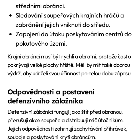
středními obránci.
Sledování soupeřových krajních hráčů a
zabránění jejich vniknutí do středu.
Zapojení do útoku poskytováním centrů do
pokutového území.
Krajní obránci musí být rychlí a obratní, protože často
pokrývají velké plochy hřiště. Měli by mít také dobrou
výdrž, aby udrželi svou účinnost po celou dobu zápasu.
Odpovědnosti a postavení
defenzivního záložníka
Defenzivní záložníci fungují jako štít před obranou,
přerušují akce soupeře a distribuují míč útočníkům.
Jejich odpovědnosti zahrnují zachytávání přihrávek,
souboje a poskytování krytí obráncům.