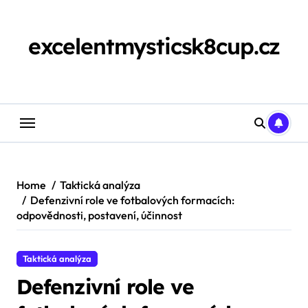
Skip
to
content
excelentmysticsk8cup.cz
Home
Taktická analýza
Defenzivní role ve fotbalových formacích:
odpovědnosti, postavení, účinnost
Taktická analýza
Defenzivní role ve