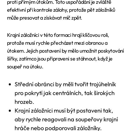
proti přímým útokům. Toto uspořádání je zvláště
efektivní při kontrole zálohy, protože pět záložníků
může presovat a získávat míč zpět.
Krajní záložníci v této formaci hrají klíčovou roli,
protože musí rychle přecházet mezi obranou a
útokem. Jejich postavení by mělo umožnit poskytování
šířky, zatímco jsou připraveni se stáhnout, když je
soupeř na útoku.
Střední obránci by měli tvořit trojúhelník
pro pokrytí jak centrálních, tak širokých
hrozeb.
Krajní záložníci musí být postaveni tak,
aby rychle reagovali na soupeřovy krajní
hráče nebo podporovali záložníky.