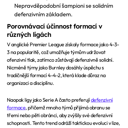
Nepravděpodobní šampioni se solidním
defenzivním základem.
Porovnávací účinnost formací v
různých ligách
V anglické Premier League získaly formace jako 4-3-
3 na popularitě, což umožňuje týmům udržovat
ofenzivní tlak, zatímco zůstávají defenzivně solidní.
Nicméně týmy jako Burnley dosáhly úspěchu s
tradičnější formací 4-4-2, která klade důraz na
organizaci a disciplínu.
Naopak ligy jako Serie A často preferují
defenzivní
formace
, přičemž mnoho týmů přijímá obranu se
třemi nebo pěti obránci, aby zvýšily své defenzivní
schopnosti. Tento trend odráží taktickou evoluci v lize,